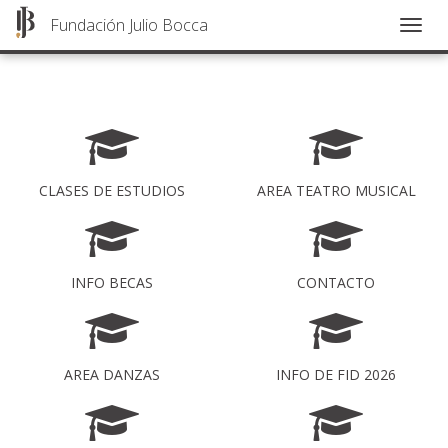
Fundación Julio Bocca
Togg
navig
Pasar
al
contenido
principal
CLASES DE ESTUDIOS
AREA TEATRO MUSICAL
INFO BECAS
CONTACTO
AREA DANZAS
INFO DE FID 2026