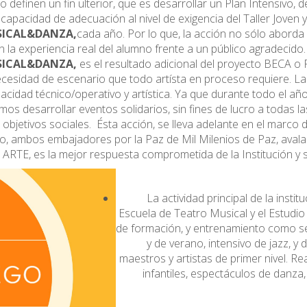
efinen un fin ulterior, que es desarrollar un Plan Intensivo, d
capacidad de adecuación al nivel de exigencia del Taller Joven 
SICAL&DANZA,
cada año. Por lo que, la acción no sólo aborda 
n la experiencia real del alumno frente a un público agradecido.
SICAL&DANZA,
es el resultado adicional del proyecto BECA 
sidad de escenario que todo artísta en proceso requiere. La
cidad técnico/operativo y artística. Ya que durante todo el año
mos desarrollar eventos solidarios, sin fines de lucro a todas 
bjetivos sociales. Ésta acción, se lleva adelante en el marco d
tto, ambos embajadores por la Paz de Mil Milenios de Paz, ava
 ARTE, es la mejor respuesta comprometida de la Institución 
La actividad principal de la insti
Escuela de Teatro Musical y el Estudi
de formación, y entrenamiento como sem
y de verano, intensivo de jazz, y
maestros y artistas de primer nivel. R
infantiles, espectáculos de danza,