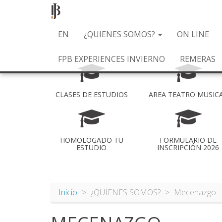
Pasar
EN
¿QUIENES SOMOS?
ON LINE
al
contenido
FPB EXPERIENCES INVIERNO
REMERAS
principal
CLASES DE ESTUDIOS
AREA TEATRO MUSIC
HOMOLOGADO TU
FORMULARIO DE
ESTUDIO
INSCRIPCIÓN 2026
Inicio
¿QUIENES SOMOS?
Mecenazgo