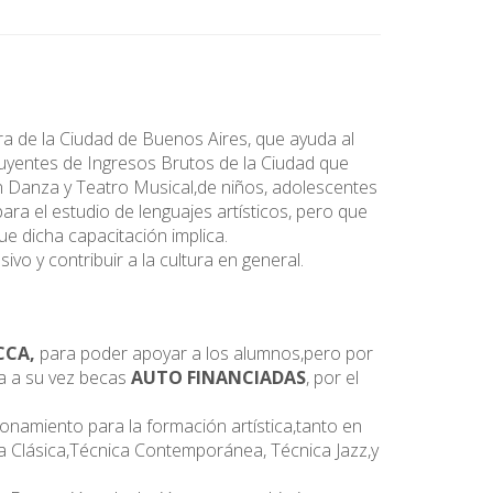
ura de la Ciudad de Buenos Aires, que ayuda al
ibuyentes de Ingresos Brutos de la Ciudad que
 Danza y Teatro Musical,de niños, adolescentes
 para el estudio de lenguajes artísticos, pero que
e dicha capacitación implica.
ivo y contribuir a la cultura en general.
CCA,
para poder apoyar a los alumnos,pero por
a a su vez becas
AUTO FINANCIADAS
, por el
namiento para la formación artística,tanto en
a Clásica,Técnica Contemporánea, Técnica Jazz,y