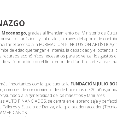
NAZGO
a Mecenazgo,
gracias al financiamiento del Ministerio de Cult
 proyectos artísticos y culturales, a través del aporte de contr
facilitar el acceso a la FORMACIÓN E INCLUSIÓN ARTÍSTICA,en
limite de edad,que tengan el interés, la capacidad y el potencial
 recursos económicos necesarios para solventar los gastos qu
ha formación con el fin ulterior, de difundir el arte a nivel mas
 más importantes con la que cuenta la
FUNDACIÓN JULIO BO
ión, como es de conocimiento desde hace más de 20 años,brind
ción,sumado a la generosidad de los maestros y familiares.
cas AUTO FINANCIADOS, se centra en el aprendizaje y perfeccio
 Talleres y Estudio de Danza, a la que pueden acceder (Técnic
OAMERICANOS.