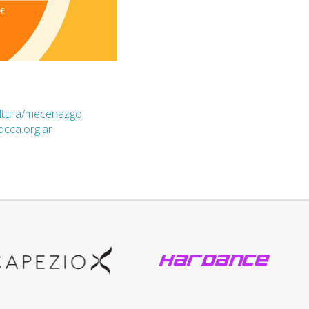
ultura/mecenazgo
cca.org.ar