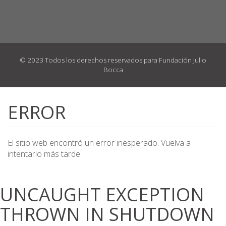
© 2023 Todos los derechos reservados para Fundación Julio
Bocca
Pasar
al
ERROR
contenido
principal
El sitio web encontró un error inesperado. Vuelva a
intentarlo más tarde.
UNCAUGHT EXCEPTION
THROWN IN SHUTDOWN