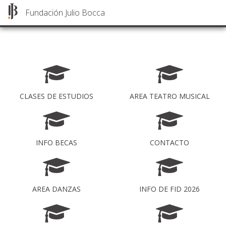
Fundación Julio Bocca
Fundación Julio Bocca
Togg
navig
Pasar
al
contenido
principal
CLASES DE ESTUDIOS
AREA TEATRO MUSICAL
INFO BECAS
CONTACTO
AREA DANZAS
INFO DE FID 2026