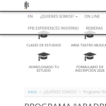
Pasar
EN
¿QUIENES SOMOS?
ON LINE
al
contenido
FPB EXPERIENCES INVIERNO
REMERAS
principal
CLASES DE ESTUDIOS
AREA TEATRO MUSIC
HOMOLOGADO TU
FORMULARIO DE
ESTUDIO
INSCRIPCIÓN 2026
Inicio
¿QUIENES SOMOS?
Programa "