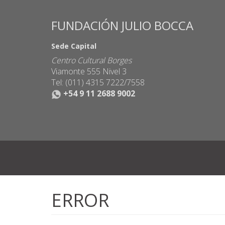
FUNDACIÓN JULIO BOCCA
Sede Capital
Centro Cultural Borges
Viamonte 555 Nivel 3
Tel: (011) 4315 7222/7558
+54 9 11 2688 9002
Pasar
al
ERROR
contenido
principal