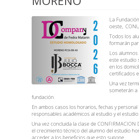
MORENO
La Fundación
oeste, CONU
Todos los alu
formarán par
Los alumnos 
este estudio
en los domici
certificado
Una vez term
someterán a
fundación.
En ambos casos los horarios, fechas y personal 
responsables académicos al estudio y el estudio
Una vez concluida la clase de CONFIRMACION DE
el crecimiento técnico del alumno del estudio
acceder a los beneficios que esto supone.