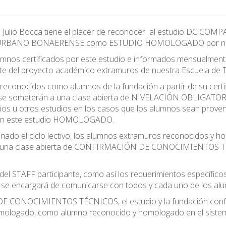
 Julio Bocca tiene el placer de reconocer al estudio DC COMP
RBANO BONAERENSE como ESTUDIO HOMOLOGADO por nuestro
mnos certificados por este estudio e informados mensualmente 
te del proyecto académico extramuros de nuestra Escuela de 
reconocidos como alumnos de la fundación a partir de su certi
 se someterán a una clase abierta de NIVELACIÓN OBLIGATORIA
lios u otros estudios en los casos que los alumnos sean prove
s en este estudio HOMOLOGADO.
inado el ciclo lectivo, los alumnos extramuros reconocidos y
 una clase abierta de CONFIRMACIÓN DE CONOCIMIENTOS TÉCN
del STAFF participante, como así los requerimientos específic
 se encargará de comunicarse con todos y cada uno de los alu
 CONOCIMIENTOS TÉCNICOS, el estudio y la fundación confecci
 homologado, como alumno reconocido y homologado en el siste