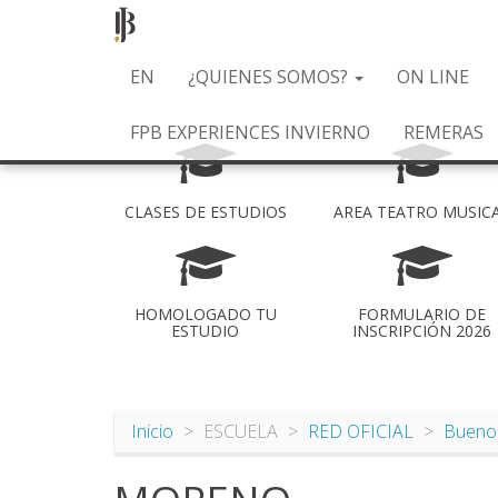
Pasar
EN
¿QUIENES SOMOS?
ON LINE
al
contenido
FPB EXPERIENCES INVIERNO
REMERAS
principal
CLASES DE ESTUDIOS
AREA TEATRO MUSIC
HOMOLOGADO TU
FORMULARIO DE
ESTUDIO
INSCRIPCIÓN 2026
Inicio
ESCUELA
RED OFICIAL
Buenos