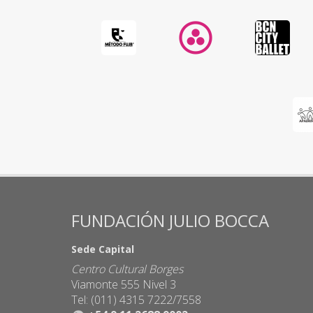
FUNDACIÓN JULIO BOCCA
Sede Capital
Centro Cultural Borges
Viamonte 555 Nivel 3
Tel: (011) 4315 7222/7558