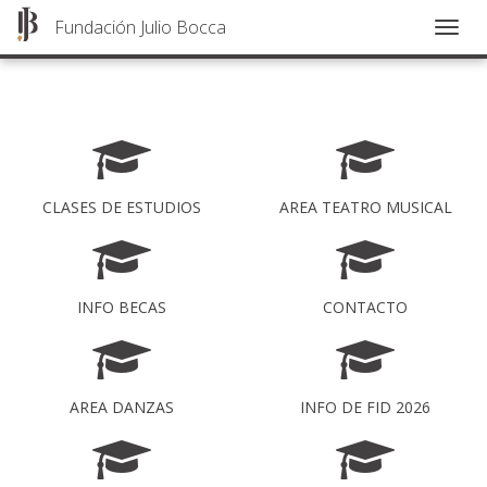
Fundación Julio Bocca
Togg
navig
Pasar
al
contenido
principal
CLASES DE ESTUDIOS
AREA TEATRO MUSICAL
INFO BECAS
CONTACTO
AREA DANZAS
INFO DE FID 2026