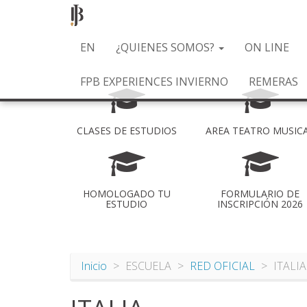
Pasar
EN
¿QUIENES SOMOS?
ON LINE
al
contenido
FPB EXPERIENCES INVIERNO
REMERAS
principal
CLASES DE ESTUDIOS
AREA TEATRO MUSIC
HOMOLOGADO TU
FORMULARIO DE
ESTUDIO
INSCRIPCIÓN 2026
Inicio
ESCUELA
RED OFICIAL
ITALIA