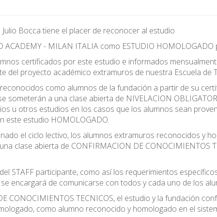
Julio Bocca tiene el placer de reconocer al estudio
 ACADEMY - MILAN ITALIA como ESTUDIO HOMOLOGADO por nu
mnos certificados por este estudio e informados mensualmente 
te del proyecto académico extramuros de nuestra Escuela de 
reconocidos como alumnos de la fundación a partir de su certi
 se someterán a una clase abierta de NIVELACION OBLIGATORIA
lios u otros estudios en los casos que los alumnos sean prove
s en este estudio HOMOLOGADO.
inado el ciclo lectivo, los alumnos extramuros reconocidos y
 una clase abierta de CONFIRMACION DE CONOCIMIENTOS TECN
del STAFF participante, como así los requerimientos específic
 se encargará de comunicarse con todos y cada uno de los alu
 CONOCIMIENTOS TECNICOS, el estudio y la fundación confecci
 homologado, como alumno reconocido y homologado en el siste