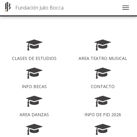
Fundación Julio Bocca
Togg
navig
Pasar
al
contenido
principal
CLASES DE ESTUDIOS
AREA TEATRO MUSICAL
INFO BECAS
CONTACTO
AREA DANZAS
INFO DE FID 2026